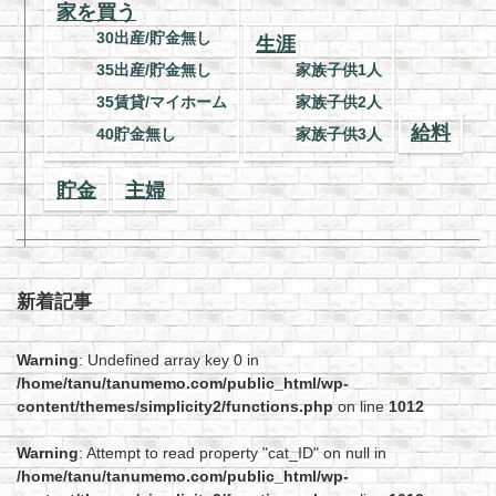
家を買う
30出産/貯金無し
生涯
35出産/貯金無し
家族子供1人
35賃貸/マイホーム
家族子供2人
給料
40貯金無し
家族子供3人
貯金
主婦
新着記事
Warning
: Undefined array key 0 in
/home/tanu/tanumemo.com/public_html/wp-
content/themes/simplicity2/functions.php
on line
1012
Warning
: Attempt to read property "cat_ID" on null in
/home/tanu/tanumemo.com/public_html/wp-